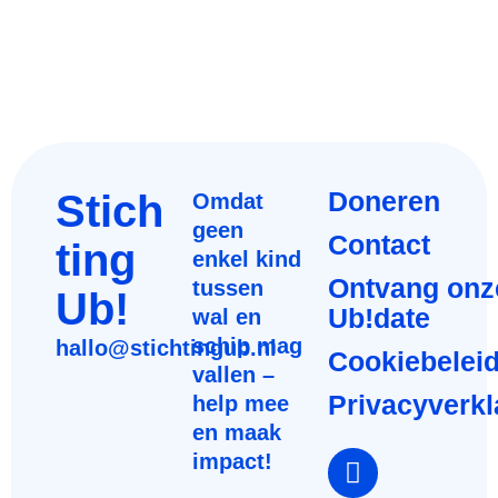
Stich
Doneren
Omdat
geen
Contact
ting
enkel kind
Ontvang onz
tussen
Ub!
Ub!date
wal en
schip mag
hallo@stichtingub.nl
Cookiebelei
vallen –
Privacyverkl
help mee
en maak
impact!