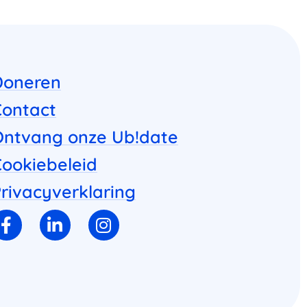
Doneren
Contact
Ontvang onze Ub!date
ookiebeleid
rivacyverklaring