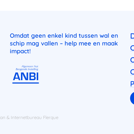
Omdat geen enkel kind tussen wal en
schip mag vallen – help mee en maak
impact!
C
P
dan
&
Internetbureau
Flerque