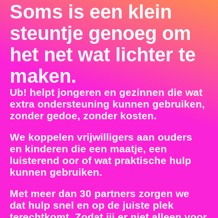
Soms is een klein
steuntje genoeg om
het net wat lichter te
maken.
Ub! helpt jongeren en gezinnen die wat
extra ondersteuning kunnen gebruiken,
zonder gedoe, zonder kosten.
We koppelen vrijwilligers aan ouders
en kinderen die een maatje, een
luisterend oor of wat praktische hulp
kunnen gebruiken.
Met meer dan 30 partners zorgen we
dat hulp snel en op de juiste plek
terechtkomt. Zodat jij er niet alleen voor