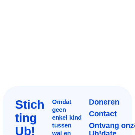
Stich
Doneren
Omdat
geen
Contact
ting
enkel kind
Ontvang onz
tussen
Ub!
Ub!date
wal en