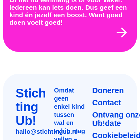
Iedereen kan iets doen. Dus geef een
kind én jezelf een boost. Want goed
doen voelt goed!
Stich
Doneren
Omdat
geen
Contact
ting
enkel kind
Ontvang onz
tussen
Ub!
Ub!date
wal en
schip mag
hallo@stichtingub.nl
Cookiebelei
vallen –