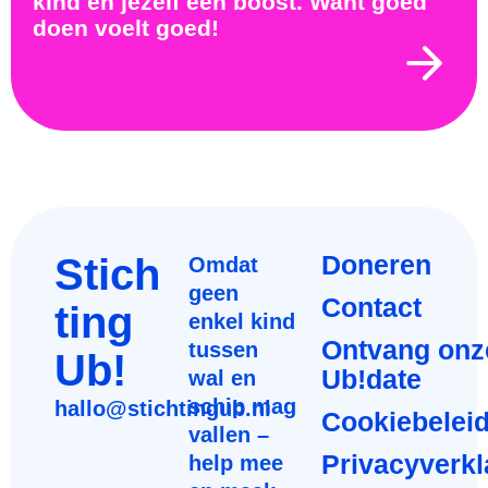
kind én jezelf een boost. Want goed
doen voelt goed!
Stich
Doneren
Omdat
geen
Contact
ting
enkel kind
Ontvang onz
tussen
Ub!
Ub!date
wal en
schip mag
hallo@stichtingub.nl
Cookiebelei
vallen –
Privacyverkl
help mee