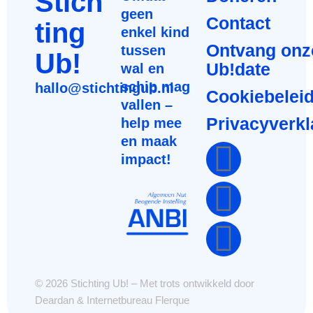
Stich
geen
Contact
ting
enkel kind
Ontvang onz
tussen
Ub!
Ub!date
wal en
schip mag
hallo@stichtingub.nl
Cookiebelei
vallen –
Privacyverkl
help mee
en maak
impact!
© 2026 Stichting Ub! – Met trots ontwikkeld door
Deardan
&
Internetbureau
Flerque