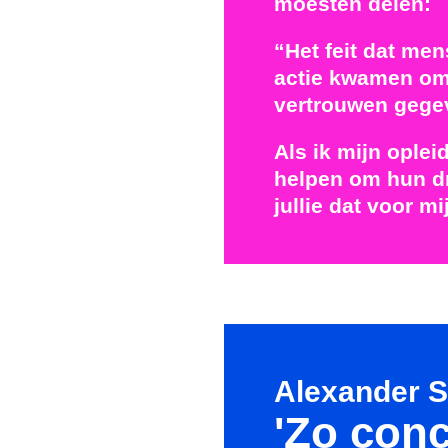
móesten delen:
“Het feit dat men
actie kwamen om 
vertrouwen gegev
Als ik mijn oplei
helpen om hun d
jullie dat voor m
Alexander S
'Zo con