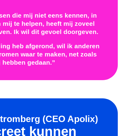
sen die mij niet eens kennen, in
mij te helpen, heeft mij zoveel
en. Ik wil dit gevoel doorgeven.
ding heb afgerond, wil ik anderen
romen waar te maken, net zoals
ij hebben gedaan.”
tromberg (CEO Apolix)
creet kunnen