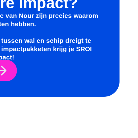
are impact?
ie van Nour zijn precies waarom
ten hebben.
tussen wal en schip dreigt te
 impactpakketen krijg je SROI
pact!