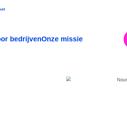
ket
or bedrijven
Onze missie